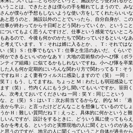
未来については…どちらかというと、施設がどう使われるかと
いうことは、できたときは僕らの手を離れてしまうので、みな
さんが僕らが予想もしないような使い方をしてくれたらいいな
あと思うのと、施設以外のことでいったら、自分自身が、この
仕事が終わってから十日町とどう関わっていくか、ということ
についてもよく思うんですけど、仕事という感覚でないところ
もあるので、今後も何かのかたちで関わっていけるといいなあ
と考えています。
Y：
それは婿に入るとか、、
T：
それではな
い（笑）
S：
仕事でもない
T：
仕事と生活のあいだ、くらいで
何かできるといいのかなあ
Y：
大地の芸術祭の小へび隊（ボラ
ンティア組織）に似てるかもしれないですね。小へび隊を卒業
した人も何か定期的にいろんな関わり方で関わってる
T：
そう
ですね
H：
よく妻有ウィルスに感染しますので（笑） 一同：
笑
T；
もう、してますね。ちょっと
M：
わたしも弱冠感染して
ます（笑）。竹内くんにもう少し聞いてもいいですか。笹田く
ん、次考えておいてくださいね 一同：笑
Y：
同じこという
な、と（笑）
S：
はい
T：
次お前当てるからな、的な
M：「
過
去から学ぶ」と言ったけどどんなことを想像しているのでしょ
うか
H：
難しい質問だね
T：
えっと、具体的に何かというと難
しいんですが、設計をするときに、どういう風に使ってもらえ
るかを考える、というのと実際現地の人に聞くというのがある
と思うのですが、地元の人に聞くっていうこと自体が過去から