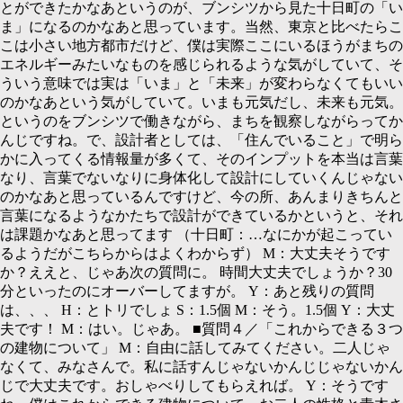
とができたかなあというのが、ブンシツから見た十日町の「い
ま」になるのかなあと思っています。当然、東京と比べたらこ
こは小さい地方都市だけど、僕は実際ここにいるほうがまちの
エネルギーみたいなものを感じられるような気がしていて、そ
ういう意味では実は「いま」と「未来」が変わらなくてもいい
のかなあという気がしていて。いまも元気だし、未来も元気。
というのをブンシツで働きながら、まちを観察しながらってか
んじですね。で、設計者としては、「住んでいること」で明ら
かに入ってくる情報量が多くて、そのインプットを本当は言葉
なり、言葉でないなりに身体化して設計にしていくんじゃない
のかなあと思っているんですけど、今の所、あんまりきちんと
言葉になるようなかたちで設計ができているかというと、それ
は課題かなあと思ってます （十日町：…なにかが起こってい
るようだがこちらからはよくわからず）
M：
大丈夫そうです
か？ええと、じゃあ次の質問に。 時間大丈夫でしょうか？
30
分といったのにオーバーしてますが。
Y：
あと残りの質問
は、、、
H：
とトリでしょ
S：1.5
個
M：
そう。
1.5
個
Y：
大丈
夫です！
M：
はい。じゃあ。 ■質問４／「これからできる３つ
の建物について」
M：
自由に話してみてください。二人じゃ
なくて、みなさんで。私に話すんじゃないかんじじゃないかん
じで大丈夫です。おしゃべりしてもらえれば。
Y：
そうです