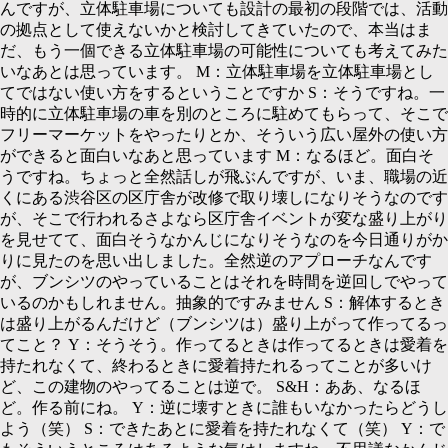
んですが、立体駐車場についても設計の最初の段階では、活動
の拠点として使えないかと検討してきていたので、本当はま
だ、もう一個できる立体駐車場の可能性についても考えてみた
いなあとは思っています。
M：
立体駐車場を立体駐車場とし
てではない使い方をするということですか
S：
そうですね。一
時的に立体駐車場の車を別のところに駐めてもらって、そこで
フリーマーケットをやったりとか、そういう広い屋外の使い方
ができると面白いなあと思っています
M：
なるほど。面白そ
うですね。ちょっと全然話しが飛ぶんですが、いま、職場の近
くにある渋谷区の区庁舎が改修で取り壊しになりそうなのです
が、そこで行われるさよなら区庁舎イベントが変な盛り上がり
を見せてて、面白そうなかんじになりそうなのを今日通りがか
りに見たのを思い出しました。全然逆のアプローチなんです
が、ブンシツのやっていることはそれを時間を逆回しでやって
いるのかもしれません。抽象的ですみません
S：
解体するとき
は盛り上がるんだけど（ブンシツは）盛り上がって作ってるっ
てこと？
Y：
そうそう。作ってるときは作ってるときは愛着を
持たれなくて、終わるときに愛着持たれるってことが多いけ
ど、この建物のやってることは逆で。
S&H：
ああ、なるほ
ど。作る前にね。
Y：
逆に壊すときに誰もいなかったらどうし
よう（笑）
S：
できたあとに愛着を持たれなくて（笑）
Y：
で