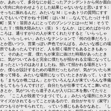
か。あれって、多分なにか起こったアクシデントから何か面白
い方向に向かわせようとした結果じゃないかなと思います
S：
そっちに振れるんだ、みたいな
M：
じゃあトリの質問にすす
んでもいいですかね 十日町：はい
M：…
なんでしたっけ 十日
町：笑
Y：
笹田さんにとってのブンシツとは○○だ
M：
そうで
した
T：
情熱大陸みたい（笑）
S：
なんか、はじめたばかりの
ころは、通りすがりの人が来てくれたりすると「いらっしゃ
い、いらっしゃい」みたいなテンションで「何の仕事だろう」
とか思いつつ、営業っぽい声色でがんばる、みたいな感じの場
所でもあったんですけど、人を招く場所でもあるときもあっ
て。そのあと一度、僕たちが東京に抜けた時期があったとき
に、気がついてみると完全に僕たちが招かれる立場になってし
まったというのはありましたね。招いて招かれる場所という
か。僕らが設計するための場所だったものが、気がついたら米
食って帰る、みたいな場所になっていたときがあって。いまで
も「まちなか晩ごはん」とかでいろんな人が来ていろんな準備
をしてもらうんですけど、自分たちが仕事でてんてこ舞いのと
きとか、気がついたら道子さんが入り口に木を敷いてたりと
か。「ここ人が段差でつまづくでしょ」みたいな場所にカスタ
マイズがされてるってことがあるので、自分がヤモリ（家守）
のつもりがヤモられてた、っていう感じもあるかなあと。「し