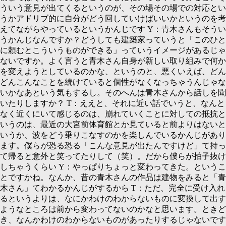
ういう意見が出てくるというのが、その場その場での対応とい
うかアドリブ的に自分がどう回していけばいいかというのを考
えてながらやっているというかんじです
Y：
青木さんもそうい
うかんじなんですか？どうしても建築家っていうと「このひと
に頼むとこういうものができる」っていうイメージがあるじゃ
ないですか。よく言うと青木さん自身が新しい取り組みで何か
を変えようとしているのかな、というのと、悪くいえば、どん
どんこんなことを続けていると個性がなくなっちゃうんじゃな
いかなあという気もするし。そのへんは青木さんから話しを聞
いたりしますか？
T：
ええと、それに近い話でいうと、なんと
なく近くにいて感じるのは、崩れていくことに対しての抵抗と
いうのは、最近の大宮前体育館とか見ていると前よりはないと
いうか、波をどう乗りこなすのかを楽しんでいるかんじがあり
ます。僕らが恐る恐る「こんな意見が出たんですけど」て持っ
て帰ると意外と笑ってたりして（笑）。だから僕らが拍子抜け
しちゃうくらい
Y：
やっぱりちょっと変わってきた。というこ
とですかね。なんか、昔の青木さんの作品は建物をみると「青
木さん」てわかるかんじがするから
T：
ただ、完全に受け入れ
るというよりは、なにかわけのわからないものに変換して出す
ようなところは前から変わってないのかなと思います。ときど
き、なんかわけのわからないものがあったりするじゃないです