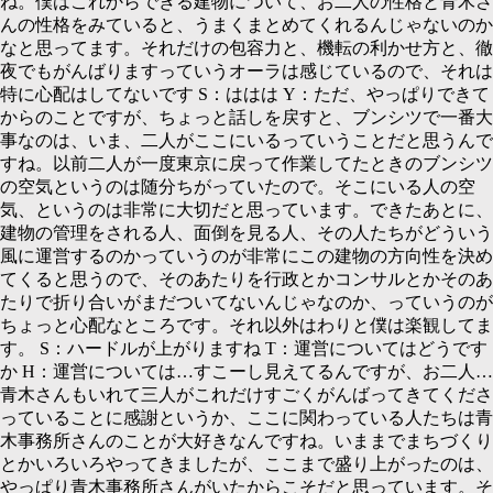
ね。僕はこれからできる建物について、お二人の性格と青木さ
んの性格をみていると、うまくまとめてくれるんじゃないのか
なと思ってます。それだけの包容力と、機転の利かせ方と、徹
夜でもがんばりますっていうオーラは感じているので、それは
特に心配はしてないです
S：
ははは
Y：
ただ、やっぱりできて
からのことですが、ちょっと話しを戻すと、ブンシツで一番大
事なのは、いま、二人がここにいるっていうことだと思うんで
すね。以前二人が一度東京に戻って作業してたときのブンシツ
の空気というのは随分ちがっていたので。そこにいる人の空
気、というのは非常に大切だと思っています。できたあとに、
建物の管理をされる人、面倒を見る人、その人たちがどういう
風に運営するのかっていうのが非常にこの建物の方向性を決め
てくると思うので、そのあたりを行政とかコンサルとかそのあ
たりで折り合いがまだついてないんじゃなのか、っていうのが
ちょっと心配なところです。それ以外はわりと僕は楽観してま
す。
S：
ハードルが上がりますね
T：
運営についてはどうです
か
H：
運営については…すこーし見えてるんですが、お二人…
青木さんもいれて三人がこれだけすごくがんばってきてくださ
っていることに感謝というか、ここに関わっている人たちは青
木事務所さんのことが大好きなんですね。いままでまちづくり
とかいろいろやってきましたが、ここまで盛り上がったのは、
やっぱり青木事務所さんがいたからこそだと思っています。そ