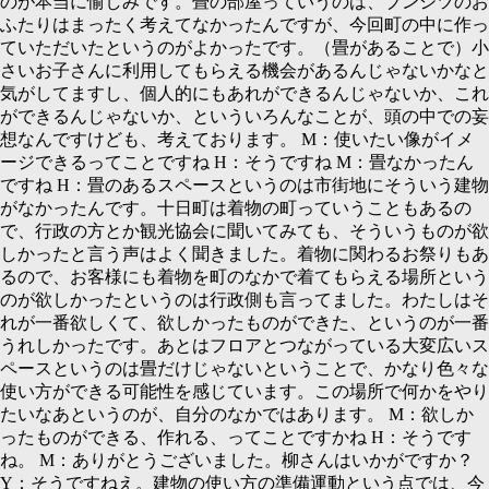
のが本当に愉しみです。畳の部屋っていうのは、ブンシツのお
ふたりはまったく考えてなかったんですが、今回町の中に作っ
ていただいたというのがよかったです。（畳があることで）小
さいお子さんに利用してもらえる機会があるんじゃないかなと
気がしてますし、個人的にもあれができるんじゃないか、これ
ができるんじゃないか、といういろんなことが、頭の中での妄
想なんですけども、考えております。
M：
使いたい像がイメ
ージできるってことですね
H：
そうですね
M：
畳なかったん
ですね
H：
畳のあるスペースというのは市街地にそういう建物
がなかったんです。十日町は着物の町っていうこともあるの
で、行政の方とか観光協会に聞いてみても、そういうものが欲
しかったと言う声はよく聞きました。着物に関わるお祭りもあ
るので、お客様にも着物を町のなかで着てもらえる場所という
のが欲しかったというのは行政側も言ってました。わたしはそ
れが一番欲しくて、欲しかったものができた、というのが一番
うれしかったです。あとはフロアとつながっている大変広いス
ペースというのは畳だけじゃないということで、かなり色々な
使い方ができる可能性を感じています。この場所で何かをやり
たいなあというのが、自分のなかではあります。
M：
欲しか
ったものができる、作れる、ってことですかね
H：
そうです
ね。
M：
ありがとうございました。柳さんはいかがですか？
Y：
そうですねえ。建物の使い方の準備運動という点では、今