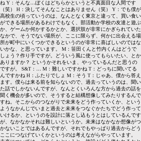
ね
Y：
そんな…ぼくはどちらかというと不真面目な人間です
（笑）
H：
決してそんなことはありません（笑）
Y：
でも僕が
高校生の頃っていうのは、なんとなく東京と違って、買い食い
ができる場所があるわけでもなく、部活動か学校の友達と遊ぶ
か、ゲームか何かするかとか、選択肢が非常にかぎられていた
なかで、そうでない場所が、ここに限らず、何かに出会える場
所が町中にいくつかできるというのが非常に喜ばしいのではな
いかな、と思っています。
M：
笹田くんと竹内くんはどうで
しょう？作り手ですが。どういう風に使ってもらいたい、とか
ありますか？ というかそれをいま、やっているんだと思うの
ですが。
S&T：… M：
難しいですかね
T：
どっちに聞いてる
んですかね
H：
ふたりでしょ
M：
そう
T：
じゃあ、僕から答え
ます。僕らは来る前を知らないので、過去っていうのは、聞い
た話でしかないんですが、なんとくいろんな方から過去の話を
聞く機会が多いので、そうすると結構想像してみたりするんで
すね。そこからのつながりで未来をどう作っていくか、という
ようなかんじでいまと過去と未来をつなぐかたちでどう作って
いけるか、というのを設計に落とし込もうとはしているんです
が、なかなかそれは難しいというか。未来はなかなか想像がつ
かないことではあるんですが、それでもやっぱり過去からどう
ここにつなげていくかというのは考えながらやっています。