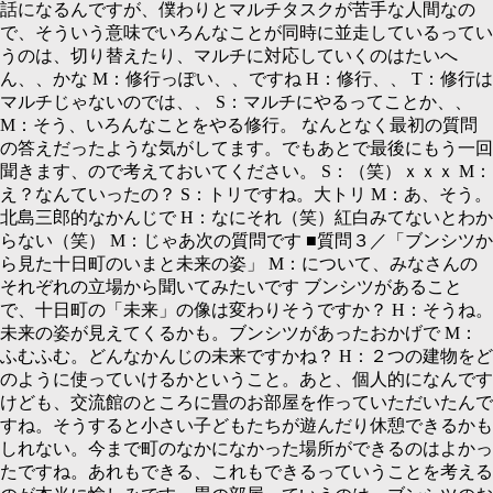
話になるんですが、僕わりとマルチタスクが苦手な人間なの
で、そういう意味でいろんなことが同時に並走しているってい
うのは、切り替えたり、マルチに対応していくのはたいへ
ん、、かな
M：
修行っぽい、、ですね
H：
修行、、
T：
修行は
マルチじゃないのでは、、
S：
マルチにやるってことか、、
M：
そう、いろんなことをやる修行。 なんとなく最初の質問
の答えだったような気がしてます。でもあとで最後にもう一回
聞きます、ので考えておいてください。
S：（
笑）ｘｘｘ
M：
え？なんていったの？
S：
トリですね。大トリ
M：
あ、そう。
北島三郎的なかんじで
H：
なにそれ（笑）紅白みてないとわか
らない（笑）
M：
じゃあ次の質問です ■質問３／「ブンシツか
ら見た十日町のいまと未来の姿」
M：
について、みなさんの
それぞれの立場から聞いてみたいです ブンシツがあること
で、十日町の「未来」の像は変わりそうですか？
H：
そうね。
未来の姿が見えてくるかも。ブンシツがあったおかげで
M：
ふむふむ。どんなかんじの未来ですかね？
H：２
つの建物をど
のように使っていけるかということ。あと、個人的になんです
けども、交流館のところに畳のお部屋を作っていただいたんで
すね。そうすると小さい子どもたちが遊んだり休憩できるかも
しれない。今まで町のなかになかった場所ができるのはよかっ
たですね。あれもできる、これもできるっていうことを考える