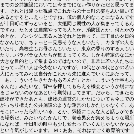
までの公共施設においては今までにない作りかただと思ってま
す。それとは違った視点でこれからの十日町の姿を思い描いて
みるとすると…えっとですね。僕の個人的なことになるんです
が十日町にずっといると、大抵同じ属性の人が集まってくるん
ですね。たとえば農業やってる人とか、消防団とか、何とかの
会とか。ブンシツに来る人はそれとは違って。三丁目の夕日的
なかんじで、ちょっと一見悪そうな人もいたり、カタギの人も
いたり、高校生もお母さんもいたり、東京の香りのする人もい
たり…バラバラな人たちが集まってくる。しかも特定のなにか
大きな目的として集まるのではないので、非常に若い人たちに
とって…若い人は今少ないんですが、
10
代とか
20
代とかの若い
人にとってみれば自分がこれから先に進んでいくにあたって、
「あ、こういう生きたかもあるんだ」とか「こういう仕事もあ
るんだ」みたいな、背中を押してもらえる機会というか場にな
るじゃないのかなあという期待はしてます。だから、できたら
建物ができたあとも、建物の運営のしかたについても今までの
がっちり構えた公共施設のような運営のしかたじゃなくて、あ
そこにいったら誰かいる、とか、気軽にこんな人と話しができ
る場所だ、みたいななかんじで、老若男女が集えるような場所
になれば、十日町の町中も少し変わっていくんじゃないかなあ
という気がしています。
M：
ああ、それはすごく教育的です