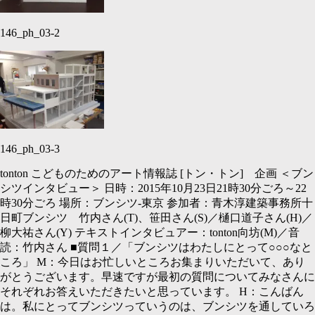
146_ph_03-2
146_ph_03-3
tonton
こどものためのアート情報誌
[
トン・トン
]
企画
＜
ブン
シツインタビュー＞ 日時：
2015
年
10
月
23
日
21
時
30
分ごろ～
22
時
30
分ごろ 場所：ブンシツ
-
東京 参加者：青木淳建築事務所十
日町ブンシツ 竹内さん
(T)、
笹田さん
(S)／
樋口道子さん
(H)／
柳大祐さん
(Y)
テキストインタビュアー：
tonton
向坊
(M)／
音
読：竹内さん ■質問１／「ブンシツはわたしにとって○○○なと
ころ」
M：
今日はお忙しいところお集まりいただいて、あり
がとうございます。早速ですが最初の質問についてみなさんに
それぞれお答えいただきたいと思っています。
H：
こんばん
は。私にとってブンシツっていうのは、ブンシツを通していろ