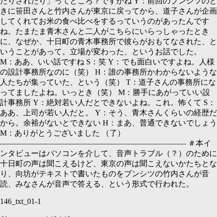
たりされたり」ってところ？ですかね
Y：
前回のブンシツのと
きに笹田さんと竹内さんが東京に戻ってから、道子さんが企画
してくれてお米の食べ比べをするっていうのがあったんです
ね。たまたま青木さんと二人がこちらにいらっしゃったとき
に、なぜか、十日町の青木事務所で彼らがおもてなされた、と
いうことがあって。立場が変わった、というお話でした。
M：
ああ、いい話ですね
S：
笑
Y：
でも面白いですよね。人様
の設計事務所なのに（笑）
H：
誰の事務所かわからないような
人たちが集っていた、という（笑）
T：
道子さんの事務所にな
ってましたよね。いっとき（笑）
M：
勝手にあがっていい設
計事務所
Y：
絶対若い人だとできないよね。これ。怖くて
S：
ああ、上司が若い人だと。
Y：
そう、青木さんくらいの経歴だ
から。余裕がないとできない
H：
まあ、普通できないでしょう
M：
ありがとうございました （了）
―――――――――――――――――――――――― ＃本イ
ンタビューはパソコンを介して、音声トラブル（？）のために
十日町の声は聞こえるけど、東京の声は聞こえないかたちとな
り、向坊がテキストで書いたものをブンシツの竹内さんが音
読、みなさんが音声で答える、という形式で行われた。
146_txt_01-1