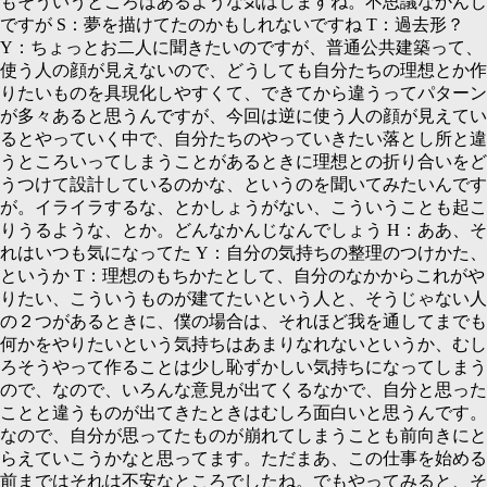
もそういうところはあるような気はしますね。不思議なかんじ
ですが
S：
夢を描けてたのかもしれないですね
T：
過去形？
Y：
ちょっとお二人に聞きたいのですが、普通公共建築って、
使う人の顔が見えないので、どうしても自分たちの理想とか作
りたいものを具現化しやすくて、できてから違うってパターン
が多々あると思うんですが、今回は逆に使う人の顔が見えてい
るとやっていく中で、自分たちのやっていきたい落とし所と違
うところいってしまうことがあるときに理想との折り合いをど
うつけて設計しているのかな、というのを聞いてみたいんです
が。イライラするな、とかしょうがない、こういうことも起こ
りうるような、とか。どんなかんじなんでしょう
H：
ああ、そ
れはいつも気になってた
Y：
自分の気持ちの整理のつけかた、
というか
T：
理想のもちかたとして、自分のなかからこれがや
りたい、こういうものが建てたいという人と、そうじゃない人
の２つがあるときに、僕の場合は、それほど我を通してまでも
何かをやりたいという気持ちはあまりなれないというか、むし
ろそうやって作ることは少し恥ずかしい気持ちになってしまう
ので、なので、いろんな意見が出てくるなかで、自分と思った
ことと違うものが出てきたときはむしろ面白いと思うんです。
なので、自分が思ってたものが崩れてしまうことも前向きにと
らえていこうかなと思ってます。ただまあ、この仕事を始める
前まではそれは不安なところでしたね。でもやってみると、そ