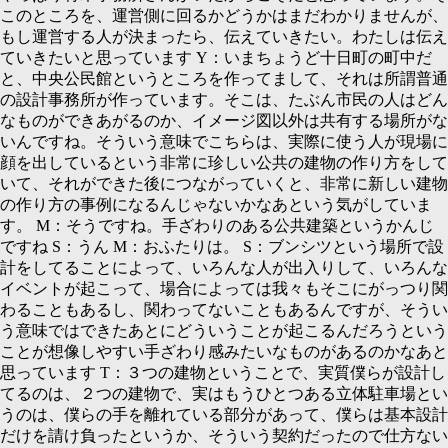
このところを、運営側に回るかどうかはまだわかりませんが、
もし運営する人が決まったら、伝えていきたい。わたしは伝え
ていきたいと思っています
Y：
いまちょうど十日町の町中だ
と、中央公民館というところを作ってまして、それは所謂普通
の設計事務所が作っています。そこは、たぶん市民の人はどん
なものができあがるのか、イメージ図以外は共有する場所がな
いんですね。そういう意味でこちらは、実際に使う人が現場に
顔を出しているという非常に珍しい公共の建物の作り方をして
いて、それができた後につながっていくと、非常に新しい建物
の作り方の事例になるんじゃないかなあという気がしていま
す。
M：
そうですね。手ざわりのある公共建築というかんじ
ですね
S：
うん
M：
おふたりは。
S：
ブンシツという場所で設
計をしてることによって、いろんな人が出入りして、いろんな
イベントが起こって、場合によっては我々もそこにがっつり関
わることもあるし、関わってないこともあるんですが、そうい
う意味ではできたあとにどういうことが起こるんだろうという
ことが想像しやすい手ざわり感みたいなものがあるのかなあと
思っています
T：３
つの建物ということで、実質僕らが設計し
てるのは、２つの建物で、実はもうひとつある立体駐車場とい
うのは、僕らの手を離れている部分があって、僕らは基本設計
だけを請け負ったというか、そういう契約だったので仕方ない