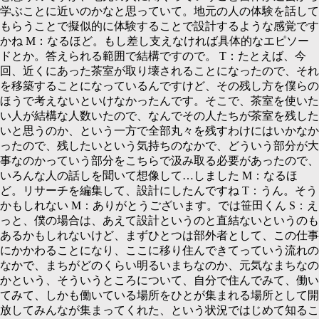
学ぶことに近いのかなと思っていて。地元の人の体験を話して
もらうことで擬似的に体験することで設計するような感覚です
かね
M：
なるほど。もし差し支えなければ具体的なエピソー
ドとか。答えられる範囲で結構ですので。
T：
たとえば、今
回、近くにあった茶室が取り壊されることになったので、それ
を移築することになっているんですけど、その残し方を僕らの
ほうで考えないといけなかったんです。そこで、茶室を使いた
い人が結構な人数いたので、なんでその人たちが茶室を残した
いと思うのか、という一方で全部丸々を残すわけにはいかなか
ったので、残したいという気持ちのなかで、どういう部分が大
事なのかっていう部分をこちらで汲み取る必要があったので、
いろんな人の話しを聞いて想像して…しました
M：
なるほ
ど。リサーチを編集して、設計にしたんですね
T：
うん。そう
かもしれない
M：
ありがとうございます。では笹田くん
S：
え
っと、僕の場合は、あえて設計というのと直結ないというのも
あるかもしれないけど、まずひとつは部外者として、この仕事
にかかわることになり、ここに移り住んできてっていう流れの
なかで、まちがどのくらい明るいまちなのか、元気なまちなの
かという、そういうところについて、自分で住んでみて、働い
てみて、しかも働いている場所をひとが集まれる場所として開
放してみんなが集まってくれた、という状況ではじめて知るこ