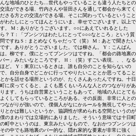
んな地域のひとたち…世代もやっていることも違う人たちとの
交流ができる場、竹内さんや笹田さんを通して都会から来てく
ださる方との交流ができる場。そこに関わっているということ
がわたしにとってほんとうにいま、幸せでございます。以上で
す。
M：
ありがとうございます。○○にあえていれるとした
ら？
T：「
ブンシツはわたしにとって○○○なところ」という質
問ですね
S：
まとめなくちゃだって（笑）
M：
あとで聞きたい
です。ありがとうございました。では柳さん。
Y：
こんばん
は。柳です。僕にとってブンシツはですね、「都会の路地裏の
バー」みたいなところです。
H：（
笑）すごい表現、、、なる
ほど。
Y：
東京にいるときは、誰も自分のことを知らないの
で、自分自身でどこかに行ってやりたいこととか思ってること
とかを話せる場所というのが、たくさんあったんですね。十日
町に戻ってくると、よくも悪くもいろんな人とのつながりがあ
ります。うちは自営業ということもあって、地域の人にとても
よくしてもらっているところがある。その反面、非常に人との
つながりが強いので、僕個人がなにかルールを無視してやった
りとかは難しいというか、協調性が求められる空間というのが
僕のまわりでは立場的にありました。そういう意味では十日町
の町中というのは、東京みたいなもので、なおかつブンシツは
その中でも路地裏のバー的な、隠れ家的な要素が非常に強く