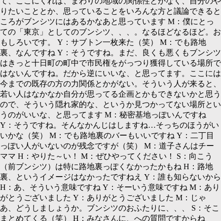
て、ここにくれば、まわりの地域の関係性とかなく、自分のや
りたいこととか、思っていることをいろんな方と議論できると
ころがブンシツにはあるかなあと思っています
M：
僕にとっ
ての「東京」としてのブンシツ、、、。なるほどなるほど。お
もしろいです。
Y：
サブトン一枚来た（笑）
M：
でも路地
裏、なんですね
Y：
そうですね。まだ、良くも悪くもブンシツ
はきっと十日町の町中で市民権をがっつり獲得している場所で
はないんですね。だから逆にいいな、と思ってます。ここには
今までの既存の方の力関係とかがない。そういう人が来ると、
若い人はなかなか自分が思ってる企画とかもできないかと思う
ので、そういう隠れ家的な、というか見つかってない場所とい
うのがいいな、と思ってます
M：
秘密基地っぽいんですね
Y：
そうですね。そんなかんじはしますね…そっちのほうがい
いかな（笑）
M：
でも路地裏のバーもいいですね
Y：
二丁目
っぽい人がいないのが残念ですが（笑）
M：
道子さんはチー
ママ
H：
やりた～い！
M：
ぜひやってください！
S：
向こう
（前ブンシツ）は特に路地裏っぽくなかったかもね
H：
路地
裏、というイメージはなかったですねえ
Y：
誰も知らないから
H：
あ、そういう意味ですね
Y：
そーいう意味ですね
M：
あり
がとうございました
Y：
ありがとうございました
M：
じゃ
あ、どうしましょうか。ブンシツのおふたりに、、、
S：
そこ
まとめてくる（笑）
H：
みなさんに、への質問ですからね