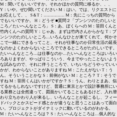
M：
聞いてもいいですか。それかほかの質問に移るか、、、
Y：
いや。ぜひ聞いてください
M：
はい。では、リクエストに
お応えして、、
S＆T：…………… M：
先にこっちの質問から
でもいいですか。
H：
どうぞ ■質問２「ブンシツのたのしいと
ころ／たいへんなところ」
S：
あ、ぼくらへの
M：
笹田くんと
竹内くんへの質問
Y：
じゃあ、まずは竹内さんからかな
T：
ブ
ンシツのたのしいところ…いろんなひとが来てくれて、何かそ
こで一緒にできるってこと、それが仕事なのか日常生活の延長
なのかよくわからないところでできるところがたのしいです。
たいへんなところ…は仕事なのか…たいへんなところはいろい
ろありますが、やっぱりこういう、今までやったことないよう
な試みなので、それに伴うところで、いちいちどうやっていい
かが、わからないことがありますね
M：
こたえがない
T：
う
ん。そういうことかな
S：
前例がない
M：
ところ？
T：
そうで
すね
M：
笹田くんはいかがですか？
S：
うん、わりとまあ、似
てるかもしれないですけど、普通に東京とかで設計事務所にい
る業務とは全然違って、図面かいてることもあるけど、入れ替
わり立ちかわり人が来るし、いろんなことが起こるし、フィー
ドバックとかスピード感とかが違うなと思うことはあって面白
い。プロジェクトがダイナミックに動いているのがわかる。
M：
たいへんなところは？
S：
たいへんなところは…個人的な