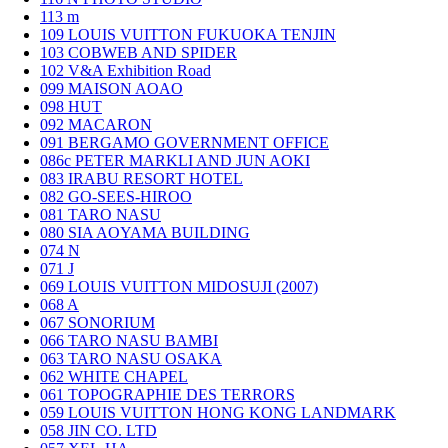
113
m
109
LOUIS VUITTON FUKUOKA TENJIN
103
COBWEB AND SPIDER
102
V&A Exhibition Road
099
MAISON AOAO
098
HUT
092
MACARON
091
BERGAMO GOVERNMENT OFFICE
086c
PETER MARKLI AND JUN AOKI
083
IRABU RESORT HOTEL
082
GO-SEES-HIROO
081
TARO NASU
080
SIA AOYAMA BUILDING
074
N
071
J
069
LOUIS VUITTON MIDOSUJI (2007)
068
A
067
SONORIUM
066
TARO NASU BAMBI
063
TARO NASU OSAKA
062
WHITE CHAPEL
061
TOPOGRAPHIE DES TERRORS
059
LOUIS VUITTON HONG KONG LANDMARK
058
JIN CO. LTD