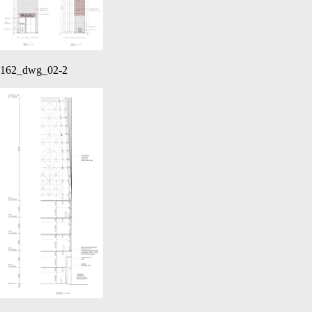
162_dwg_02-2