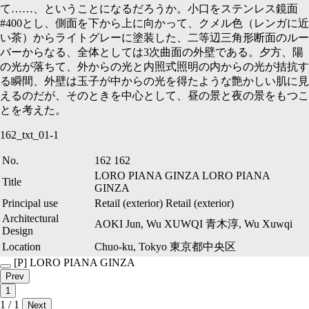
て……、ということになるだろうか。小口をステンレス鏡面
#400
とし、側面を下から上に向かって、クメル色（レンガに近
い茶）からライトグレーに塗装した、二等辺三角形断面のルー
バーからなる、全体としては
3
次曲面の外壁である。夕方、陽
の光が落ちて、外からの光と内照式照明の内からの光が拮抗す
る瞬間、外壁は玉子が中からの光を得たような艶かしい肌に見
えるのだが、そのときを中心として、昼の景と夜の景をもつこ
とを考えた。
162_txt_01-1
No.
162
162
LORO PIANA GINZA
LORO PIANA
Title
GINZA
Principal use
Retail (exterior)
Retail (exterior)
Architectural
AOKI Jun, Wu XUWQI
青木淳, Wu Xuwqi
Design
Location
Chuo-ku, Tokyo
東京都中央区
[P]
LORO PIANA GINZA
Prev
1
1 / 1
Next