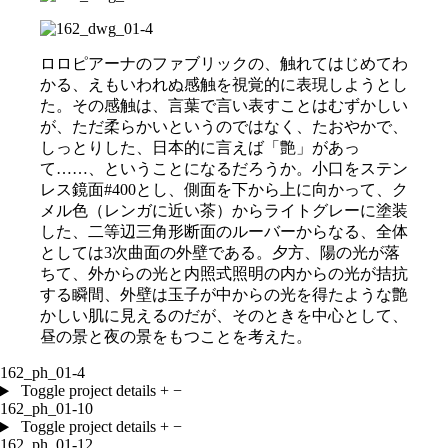
ロロピアーナのファブリックの、触れてはじめてわ
かる、えもいわれぬ感触を視覚的に表現しようとし
た。その感触は、言葉で言い表すことはむずかしい
が、ただ柔らかいというのではなく、たおやかで、
しっとりした、日本的に言えば「艶」があっ
て……、ということになるだろうか。小口をステン
レス鏡面
#400
とし、側面を下から上に向かって、ク
メル色（レンガに近い茶）からライトグレーに塗装
した、二等辺三角形断面のルーバーからなる、全体
としては
3
次曲面の外壁である。夕方、陽の光が落
ちて、外からの光と内照式照明の内からの光が拮抗
する瞬間、外壁は玉子が中からの光を得たような艶
かしい肌に見えるのだが、そのときを中心として、
昼の景と夜の景をもつことを考えた。
162_ph_01-4
Toggle project details
+
−
162_ph_01-10
Toggle project details
+
−
162_ph_01-12