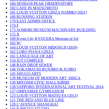
184
SENKOJI PEAK OBSERVATORY
182
CAFE IN MATSUMOTO
181
LOUIS VUITTON GINZA NAMIKI (2021)
180
RUNNING STATION
179
EAST ADMIN OFFICE
174
F
173
AOMORI MUSEUM MACHINARY BUILDING
172
X
169
Kyoto City KYOCERA Museum of Art
165
W’
164
LOUIS VUITTON MIDOSUJI (2019)
162
LORO PIANA GINZA
161
LANGUAGE OF ART
154
JUT COMPLEX
148
RAIN DROP SEWER
146
TOKAMACHI BUNJIRO & JUJIRO
145
SHUGO ARTS
139
MUSEUM OF MODERN ART, SHIGA
130
MIYOSHI CIVIC HALL KIRIRI
128
SAPPORO INTERNATIONAL ART FESTIVAL 2014
127
OMIYAMAE GYMNASIUM
123
LOUIS VUITTON MATSUYA (2013)
121
THE RED AND BLUE LINE
120
L’AVENUE SHANGHAI
116
N PHOTO STUDIO