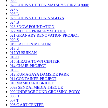
029
i
028
LOUIS VUITTON MATSUYA GINZA(2000)
027
c
026
L
025
LOUIS VUITTON NAGOYA
024
B
023
SNOW FOUNDATION
022
MITSUE PRIMARY SCHOOL
021
GRANARY RENOVATION PROJECT
020
Z
019
LAGOON MUSEUM
018
U
017
YUSUIKAN
016
O
015
HIRATA TOWN CENTER
014
CHAIR PROJECT
013
S
012
KUMAGAYA DAMSIDE PARK
011
CONTAINER PROJECT
010
MAMIHARA BRIDGE
009a
SENDAI MEDIA THEQUE
009
UNDERGROUND CROSSING BODY
008
H
007
T
006
C ART CENTER