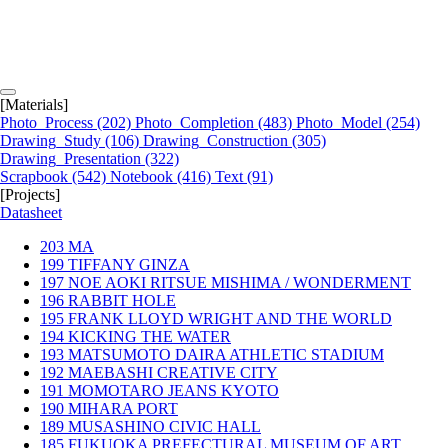
[Materials]
Photo_Process
(202)
Photo_Completion
(483)
Photo_Model
(254)
Drawing_Study
(106)
Drawing_Construction
(305)
Drawing_Presentation
(322)
Scrapbook
(542)
Notebook
(416)
Text
(91)
[Projects]
Datasheet
203
MA
199
TIFFANY GINZA
197
NOE AOKI RITSUE MISHIMA / WONDERMENT
196
RABBIT HOLE
195
FRANK LLOYD WRIGHT AND THE WORLD
194
KICKING THE WATER
193
MATSUMOTO DAIRA ATHLETIC STADIUM
192
MAEBASHI CREATIVE CITY
191
MOMOTARO JEANS KYOTO
190
MIHARA PORT
189
MUSASHINO CIVIC HALL
185
FUKUOKA PREFECTURAL MUSEUM OF ART