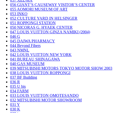
057
XEL-HA
056
GIANT’S CAUSEWAY VISITOR’S CENTER
055
AOMORI MUSEUM OF ART
053
INKO
052
CULTURE YARD IN HELSINGER
051
ROPPONGI STATION
050
NICORAS G. HYAEK CENTER
047
LOUIS VUITTON GINZA NAMIKI (2004)
046
G
045
DAIWA PHARMACY
044
Beyond Fibers
043
NMNL
042
LOUIS VUITTON NEW YORK
041
BUREAU SHINAGAWA
040
GAS MUSEUM
039
MITSUBISHI MOTORS TOKYO MOTOR SHOW 2003
038
LOUIS VUITTON ROPPONGI
037
BF Building
036
R
035
U bis
034
FARM
033
LOUIS VUITTON OMOTESANDO
032
MITSUBISHI MOTOR SHOWROOM
031
Y
030
K