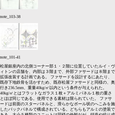
note_103-38
note_101-41
松屋銀座内の北側コーナー部１・２階に位置していたルイ・ヴ
ィトンの店舗を、内部は３階まで、外部ファサードは８階まで
拡張改装する計画である。 ファサードを設計するにあたり、
既存下地鉄骨を活かすため、既存松屋ファサードと同様の、奥
行き
236.5mm、
重量
40kg/㎡
以内という条件が与えられた。
40kg/㎡
とはフラットなガラス１枚＋アルミパネル１枚の重さ
とほぼ同じである。使用できる素材は限られていた。 ファサ
ードは前面のスターパネルと、滑らかなボール状のへこみを施
したバックパネルで構成されている。どちらもアルミの塗装で
ある。大小５種類のユニットは同様の外観だが、鋳造や絞り成