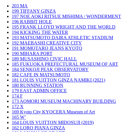
203
MA
199
TIFFANY GINZA
197
NOE AOKI RITSUE MISHIMA / WONDERMENT
196
RABBIT HOLE
195
FRANK LLOYD WRIGHT AND THE WORLD
194
KICKING THE WATER
193
MATSUMOTO DAIRA ATHLETIC STADIUM
192
MAEBASHI CREATIVE CITY
191
MOMOTARO JEANS KYOTO
190
MIHARA PORT
189
MUSASHINO CIVIC HALL
185
FUKUOKA PREFECTURAL MUSEUM OF ART
184
SENKOJI PEAK OBSERVATORY
182
CAFE IN MATSUMOTO
181
LOUIS VUITTON GINZA NAMIKI (2021)
180
RUNNING STATION
179
EAST ADMIN OFFICE
174
F
173
AOMORI MUSEUM MACHINARY BUILDING
172
X
169
Kyoto City KYOCERA Museum of Art
165
W’
164
LOUIS VUITTON MIDOSUJI (2019)
162
LORO PIANA GINZA