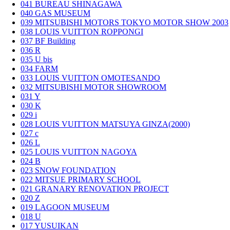
041
BUREAU SHINAGAWA
040
GAS MUSEUM
039
MITSUBISHI MOTORS TOKYO MOTOR SHOW 2003
038
LOUIS VUITTON ROPPONGI
037
BF Building
036
R
035
U bis
034
FARM
033
LOUIS VUITTON OMOTESANDO
032
MITSUBISHI MOTOR SHOWROOM
031
Y
030
K
029
i
028
LOUIS VUITTON MATSUYA GINZA(2000)
027
c
026
L
025
LOUIS VUITTON NAGOYA
024
B
023
SNOW FOUNDATION
022
MITSUE PRIMARY SCHOOL
021
GRANARY RENOVATION PROJECT
020
Z
019
LAGOON MUSEUM
018
U
017
YUSUIKAN