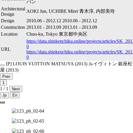
パン
Architectural
AOKI Jun, UCHIBE Mirei
青木淳, 内部美玲
Design
Design
2010.06
-
2012.12
2010.06
-
2012.12
Construction
2013.01
-
2013.09
2013.01
-
2013.09
Location
Chuo-ku, Tokyo
東京都中央区
https://data.shinkenchiku.online/projects/articles/SK_2
0
URL
https://data.shinkenchiku.online/projects/articles/SK_2
0
[P]
LOUIS VUITTON MATSUYA (2013)
ルイヴィトン 銀座松
屋 (2013)
Prev
1
1 / 1
Next
Jp
En