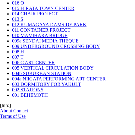
016
O
015
HIRATA TOWN CENTER
014
CHAIR PROJECT
013
S
012
KUMAGAYA DAMSIDE PARK
011
CONTAINER PROJECT
010
MAMIHARA BRIDGE
009a
SENDAI MEDIA THEQUE
009
UNDERGROUND CROSSING BODY
008
H
007
T
006
C ART CENTER
005
VERTICAL CIRCULATION BODY
004b
SUBURBAN STATION
004a
NIIGATA PERFORMING ART CENTER
003
DORMITORY FOR YAKULT
002
STATIONS
001
BEHEMOTH
[Info]
About
Contact
Terms of Use