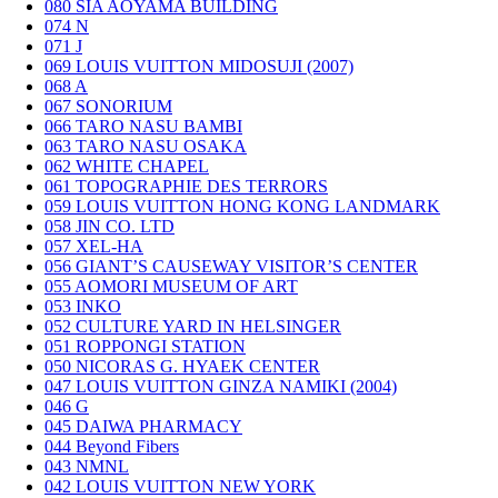
080
SIA AOYAMA BUILDING
074
N
071
J
069
LOUIS VUITTON MIDOSUJI (2007)
068
A
067
SONORIUM
066
TARO NASU BAMBI
063
TARO NASU OSAKA
062
WHITE CHAPEL
061
TOPOGRAPHIE DES TERRORS
059
LOUIS VUITTON HONG KONG LANDMARK
058
JIN CO. LTD
057
XEL-HA
056
GIANT’S CAUSEWAY VISITOR’S CENTER
055
AOMORI MUSEUM OF ART
053
INKO
052
CULTURE YARD IN HELSINGER
051
ROPPONGI STATION
050
NICORAS G. HYAEK CENTER
047
LOUIS VUITTON GINZA NAMIKI (2004)
046
G
045
DAIWA PHARMACY
044
Beyond Fibers
043
NMNL
042
LOUIS VUITTON NEW YORK