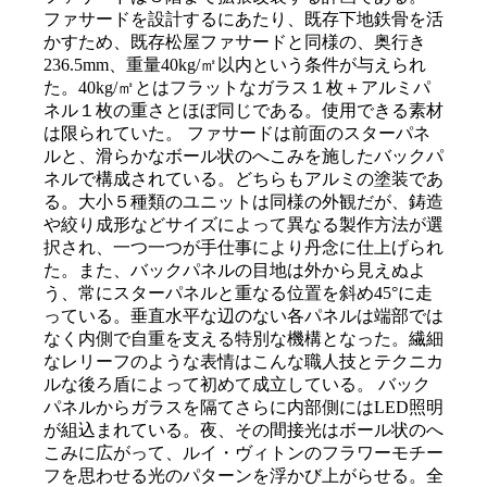
ファサードを設計するにあたり、既存下地鉄骨を活
かすため、既存松屋ファサードと同様の、奥行き
236.5mm、
重量
40kg/㎡
以内という条件が与えられ
た。
40kg/㎡
とはフラットなガラス１枚＋アルミパ
ネル１枚の重さとほぼ同じである。使用できる素材
は限られていた。 ファサードは前面のスターパネ
ルと、滑らかなボール状のへこみを施したバックパ
ネルで構成されている。どちらもアルミの塗装であ
る。大小５種類のユニットは同様の外観だが、鋳造
や絞り成形などサイズによって異なる製作方法が選
択され、一つ一つが手仕事により丹念に仕上げられ
た。また、バックパネルの目地は外から見えぬよ
う、常にスターパネルと重なる位置を斜め
45°
に走
っている。垂直水平な辺のない各パネルは端部では
なく内側で自重を支える特別な機構となった。繊細
なレリーフのような表情はこんな職人技とテクニカ
ルな後ろ盾によって初めて成立している。 バック
パネルからガラスを隔てさらに内部側には
LED
照明
が組込まれている。夜、その間接光はボール状のへ
こみに広がって、ルイ・ヴィトンのフラワーモチー
フを思わせる光のパターンを浮かび上がらせる。全