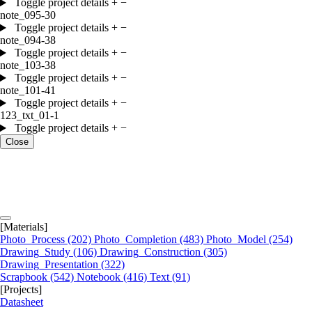
Toggle project details
+
−
note_095-30
Toggle project details
+
−
note_094-38
Toggle project details
+
−
note_103-38
Toggle project details
+
−
note_101-41
Toggle project details
+
−
123_txt_01-1
Toggle project details
+
−
Close
[Materials]
Photo_Process
(202)
Photo_Completion
(483)
Photo_Model
(254)
Drawing_Study
(106)
Drawing_Construction
(305)
Drawing_Presentation
(322)
Scrapbook
(542)
Notebook
(416)
Text
(91)
[Projects]
Datasheet