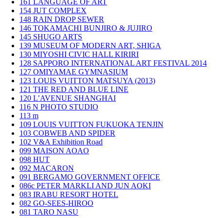
161
LANGUAGE OF ART
154
JUT COMPLEX
148
RAIN DROP SEWER
146
TOKAMACHI BUNJIRO & JUJIRO
145
SHUGO ARTS
139
MUSEUM OF MODERN ART, SHIGA
130
MIYOSHI CIVIC HALL KIRIRI
128
SAPPORO INTERNATIONAL ART FESTIVAL 2014
127
OMIYAMAE GYMNASIUM
123
LOUIS VUITTON MATSUYA (2013)
121
THE RED AND BLUE LINE
120
L’AVENUE SHANGHAI
116
N PHOTO STUDIO
113
m
109
LOUIS VUITTON FUKUOKA TENJIN
103
COBWEB AND SPIDER
102
V&A Exhibition Road
099
MAISON AOAO
098
HUT
092
MACARON
091
BERGAMO GOVERNMENT OFFICE
086c
PETER MARKLI AND JUN AOKI
083
IRABU RESORT HOTEL
082
GO-SEES-HIROO
081
TARO NASU