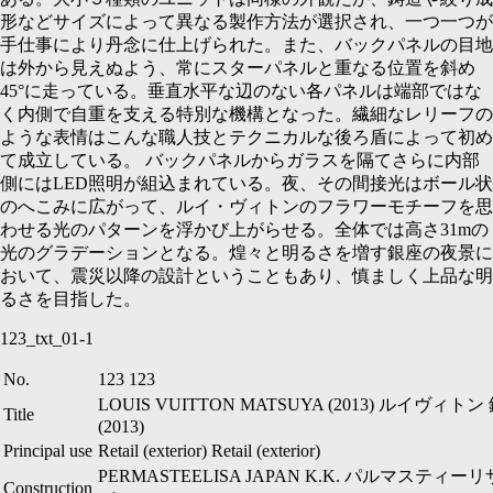
形などサイズによって異なる製作方法が選択され、一つ一つが
手仕事により丹念に仕上げられた。また、バックパネルの目地
は外から見えぬよう、常にスターパネルと重なる位置を斜め
45°
に走っている。垂直水平な辺のない各パネルは端部ではな
く内側で自重を支える特別な機構となった。繊細なレリーフの
ような表情はこんな職人技とテクニカルな後ろ盾によって初め
て成立している。 バックパネルからガラスを隔てさらに内部
側には
LED
照明が組込まれている。夜、その間接光はボール状
のへこみに広がって、ルイ・ヴィトンのフラワーモチーフを思
わせる光のパターンを浮かび上がらせる。全体では高さ
31m
の
光のグラデーションとなる。煌々と明るさを増す銀座の夜景に
おいて、震災以降の設計ということもあり、慎ましく上品な明
るさを目指した。
123_txt_01-1
No.
123
123
LOUIS VUITTON MATSUYA (2013)
ルイヴィトン
Title
(2013)
Principal use
Retail (exterior)
Retail (exterior)
PERMASTEELISA JAPAN K.K.
パルマスティーリ
Construction