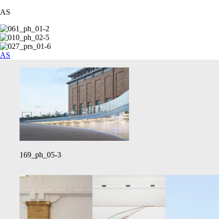
AS
AS
169_ph_05-3