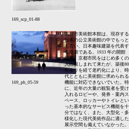
169_scp_01-88
京都市美術館本館は、現存する
⽇本の公⽴美術館の中でもっと
も古い、⽇本趣味建築を代表す
る建築である。
1933
年の開館
以来、京都市⺠をはじめ多くの
⼈に親しまれて来たが、築後
80
年余りを経て⽼朽化により、時
代とともに美術館に求められる
機能に対応できないでいた。特
169_ph_05-59
に、近年の⼤量の観覧者を受け
⼊れるロビーや、発券・案内ス
ペース、ロッカーやトイレとい
った基本的なサービス機能を⼗
分ではなく、また、⼤型化・多
様化した現代美術作品に適した
展⽰空間も備えていなかった。