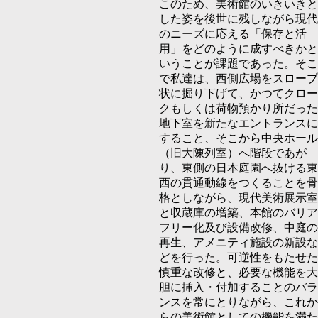
このため、美術館のいきいきと
した姿を後世に残しながら現代
のニーズに応える「保存と活
⽤」をどのように成すべきかと
いうことが課題であった。そこ
で私達は、⻄側広場をスロープ
状に掘り下げて、かつてクロー
クもしくは荷物預かり所だった
地下室を新たなエントランスに
すること、そこから中央ホール
（旧⼤陳列室）へ階段であが
り、東側の⽇本庭園へ抜ける東
⻄の貫通動線をつくることを⾻
格としながら、現代美術展⽰室
と収蔵庫の増築、本館のバリア
フリー化及び設備改修、中庭の
再⽣、アメニティ施設の新設な
どを⾏った。可逆性をもたせた
慎重な改修と、必要な機能を⼤
胆に挿⼊・付加することのバラ
ンスを常にとりながら、これか
らの美術館としての機能を満た