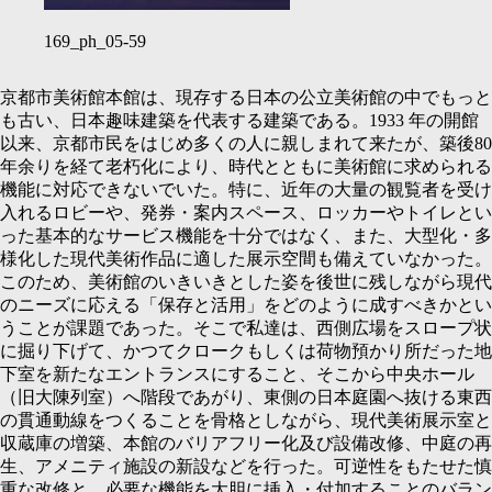
169_ph_05-59
京都市美術館本館は、現存する⽇本の公⽴美術館の中でもっと
も古い、⽇本趣味建築を代表する建築である。
1933
年の開館
以来、京都市⺠をはじめ多くの⼈に親しまれて来たが、築後
80
年余りを経て⽼朽化により、時代とともに美術館に求められる
機能に対応できないでいた。特に、近年の⼤量の観覧者を受け
⼊れるロビーや、発券・案内スペース、ロッカーやトイレとい
った基本的なサービス機能を⼗分ではなく、また、⼤型化・多
様化した現代美術作品に適した展⽰空間も備えていなかった。
このため、美術館のいきいきとした姿を後世に残しながら現代
のニーズに応える「保存と活⽤」をどのように成すべきかとい
うことが課題であった。そこで私達は、⻄側広場をスロープ状
に掘り下げて、かつてクロークもしくは荷物預かり所だった地
下室を新たなエントランスにすること、そこから中央ホール
（旧⼤陳列室）へ階段であがり、東側の⽇本庭園へ抜ける東⻄
の貫通動線をつくることを⾻格としながら、現代美術展⽰室と
収蔵庫の増築、本館のバリアフリー化及び設備改修、中庭の再
⽣、アメニティ施設の新設などを⾏った。可逆性をもたせた慎
重な改修と、必要な機能を⼤胆に挿⼊・付加することのバラン