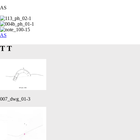
AS
AS
T
T
007_dwg_01-3