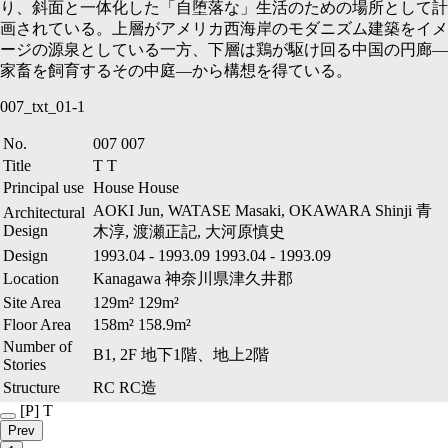
り、斜面と一体化した「自堕落な」生活のための場所として計
画されている。上層がアメリカ西海岸のモダニズム建築をイメ
ージの源泉としている一方、下層は鶏が駆け回る中国の円廊—
家畜を飼育するその中庭—から構想を得ている。
007_txt_01-1
No.
007
007
Title
T
T
Principal use
House
House
AOKI Jun, WATASE Masaki, OKAWARA Shinji
青
Architectural
Design
木淳, 渡瀬正記, 大河原慎史
Design
1993.04
-
1993.09
1993.04
-
1993.09
Location
Kanagawa
神奈川県津久井郡
Site Area
129m²
129m²
Floor Area
158m²
158.9m²
Number of
B1, 2F
地下1階、地上2階
Stories
Structure
RC
RC造
[P]
T
Prev