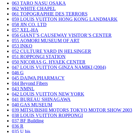
063
TARO NASU OSAKA
062
WHITE CHAPEL
061
TOPOGRAPHIE DES TERRORS
059
LOUIS VUITTON HONG KONG LANDMARK
058
JIN CO. LTD
057
XEL-HA
056
GIANT’S CAUSEWAY VISITOR’S CENTER
055
AOMORI MUSEUM OF ART
053
INKO
052
CULTURE YARD IN HELSINGER
051
ROPPONGI STATION
050
NICORAS G. HYAEK CENTER
047
LOUIS VUITTON GINZA NAMIKI (2004)
046
G
045
DAIWA PHARMACY
044
Beyond Fibers
043
NMNL
042
LOUIS VUITTON NEW YORK
041
BUREAU SHINAGAWA
040
GAS MUSEUM
039
MITSUBISHI MOTORS TOKYO MOTOR SHOW 2003
038
LOUIS VUITTON ROPPONGI
037
BF Building
036
R
035
U bis