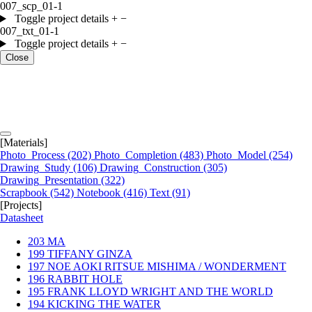
007_scp_01-1
Toggle project details
+
−
007_txt_01-1
Toggle project details
+
−
Close
[Materials]
Photo_Process
(202)
Photo_Completion
(483)
Photo_Model
(254)
Drawing_Study
(106)
Drawing_Construction
(305)
Drawing_Presentation
(322)
Scrapbook
(542)
Notebook
(416)
Text
(91)
[Projects]
Datasheet
203
MA
199
TIFFANY GINZA
197
NOE AOKI RITSUE MISHIMA / WONDERMENT
196
RABBIT HOLE
195
FRANK LLOYD WRIGHT AND THE WORLD
194
KICKING THE WATER