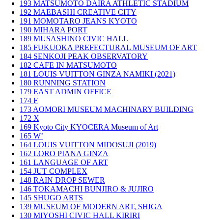
193
MATSUMOTO DAIRA ATHLETIC STADIUM
192
MAEBASHI CREATIVE CITY
191
MOMOTARO JEANS KYOTO
190
MIHARA PORT
189
MUSASHINO CIVIC HALL
185
FUKUOKA PREFECTURAL MUSEUM OF ART
184
SENKOJI PEAK OBSERVATORY
182
CAFE IN MATSUMOTO
181
LOUIS VUITTON GINZA NAMIKI (2021)
180
RUNNING STATION
179
EAST ADMIN OFFICE
174
F
173
AOMORI MUSEUM MACHINARY BUILDING
172
X
169
Kyoto City KYOCERA Museum of Art
165
W’
164
LOUIS VUITTON MIDOSUJI (2019)
162
LORO PIANA GINZA
161
LANGUAGE OF ART
154
JUT COMPLEX
148
RAIN DROP SEWER
146
TOKAMACHI BUNJIRO & JUJIRO
145
SHUGO ARTS
139
MUSEUM OF MODERN ART, SHIGA
130
MIYOSHI CIVIC HALL KIRIRI