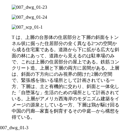
T
は、上層の台形体の住居部分と下層の斜面をトン
ネル状に掘った住居部分の全く異なる
2
つの空間か
ら成る住宅案である。道路から下に拡がる広大な斜
面の林にあって、道路から見えるのは駐車場のみ
で、これは上層の住居部分の屋上である。鉄筋コン
クリート造。上層と下層の両方に居間がある。上層
は、斜面の下方向にのみ視界の開けた
2
層の空間
で、緊張感を強いる場所として計画されている一
方、下層は、土と有機的に交わり、斜面と一体化し
た「自堕落な」生活のための場所として計画されて
いる。上層がアメリカ西海岸のモダニズム建築をイ
メージの源泉としている一方、下層は鶏が駆け回る
中国の円廊—家畜を飼育するその中庭—から構想を
得ている。
007_dwg_01-3