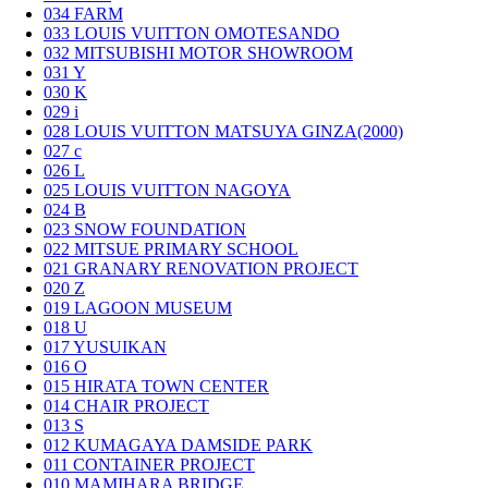
034
FARM
033
LOUIS VUITTON OMOTESANDO
032
MITSUBISHI MOTOR SHOWROOM
031
Y
030
K
029
i
028
LOUIS VUITTON MATSUYA GINZA(2000)
027
c
026
L
025
LOUIS VUITTON NAGOYA
024
B
023
SNOW FOUNDATION
022
MITSUE PRIMARY SCHOOL
021
GRANARY RENOVATION PROJECT
020
Z
019
LAGOON MUSEUM
018
U
017
YUSUIKAN
016
O
015
HIRATA TOWN CENTER
014
CHAIR PROJECT
013
S
012
KUMAGAYA DAMSIDE PARK
011
CONTAINER PROJECT
010
MAMIHARA BRIDGE