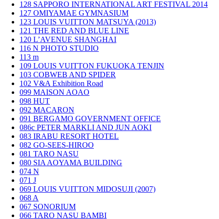
128
SAPPORO INTERNATIONAL ART FESTIVAL 2014
127
OMIYAMAE GYMNASIUM
123
LOUIS VUITTON MATSUYA (2013)
121
THE RED AND BLUE LINE
120
L’AVENUE SHANGHAI
116
N PHOTO STUDIO
113
m
109
LOUIS VUITTON FUKUOKA TENJIN
103
COBWEB AND SPIDER
102
V&A Exhibition Road
099
MAISON AOAO
098
HUT
092
MACARON
091
BERGAMO GOVERNMENT OFFICE
086c
PETER MARKLI AND JUN AOKI
083
IRABU RESORT HOTEL
082
GO-SEES-HIROO
081
TARO NASU
080
SIA AOYAMA BUILDING
074
N
071
J
069
LOUIS VUITTON MIDOSUJI (2007)
068
A
067
SONORIUM
066
TARO NASU BAMBI