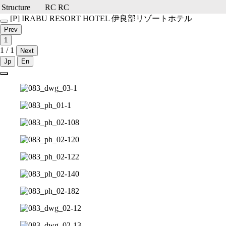
Structure
RC
RC
[P]
IRABU RESORT HOTEL
伊良部リゾートホテル
Prev
1
1 / 1
Next
Jp
En