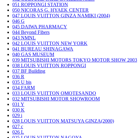
051
ROPPONGI STATION
050
NICORAS G. HYAEK CENTER
047
LOUIS VUITTON GINZA NAMIKI (2004)
046
G
045
DAIWA PHARMACY
044
Beyond Fibers
043
NMNL
042
LOUIS VUITTON NEW YORK
041
BUREAU SHINAGAWA
040
GAS MUSEUM
039
MITSUBISHI MOTORS TOKYO MOTOR SHOW 2003
038
LOUIS VUITTON ROPPONGI
037
BF Building
036
R
035
U bis
034
FARM
033
LOUIS VUITTON OMOTESANDO
032
MITSUBISHI MOTOR SHOWROOM
031
Y
030
K
029
i
028
LOUIS VUITTON MATSUYA GINZA(2000)
027
c
026
L
025
LOUIS VUITTON NAGOYA