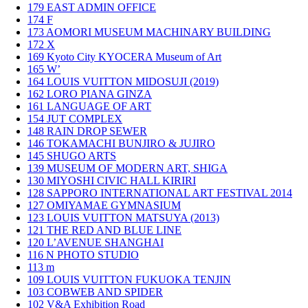
179
EAST ADMIN OFFICE
174
F
173
AOMORI MUSEUM MACHINARY BUILDING
172
X
169
Kyoto City KYOCERA Museum of Art
165
W’
164
LOUIS VUITTON MIDOSUJI (2019)
162
LORO PIANA GINZA
161
LANGUAGE OF ART
154
JUT COMPLEX
148
RAIN DROP SEWER
146
TOKAMACHI BUNJIRO & JUJIRO
145
SHUGO ARTS
139
MUSEUM OF MODERN ART, SHIGA
130
MIYOSHI CIVIC HALL KIRIRI
128
SAPPORO INTERNATIONAL ART FESTIVAL 2014
127
OMIYAMAE GYMNASIUM
123
LOUIS VUITTON MATSUYA (2013)
121
THE RED AND BLUE LINE
120
L’AVENUE SHANGHAI
116
N PHOTO STUDIO
113
m
109
LOUIS VUITTON FUKUOKA TENJIN
103
COBWEB AND SPIDER
102
V&A Exhibition Road