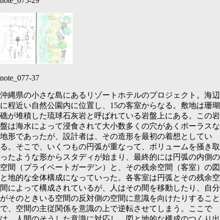
note_075-29
note_077-37
沖縄県の小さな島にあるリゾートホテルのプロジェクト。海辺
に程近い自然公園内に位置し、
15
の客室からなる。敷地は珊瑚
礁が堆積した琉球石灰岩と呼ばれている岩盤上にある。この岩
盤は海水によって浸食されて大小数多くの穴があくポーラスな
地形であったが、設計者は、その造形を最初の着想としてい
る。そこで、いくつもの円弧が重なって、ボリュームを掻き取
ったような形からスタディが始まり、最終的には円弧の内側の
空間（プライベートガーデン）と、その残余空間（客室）の図
と地的な全体構成になっていった。各客室は円弧とその残余空
間によって構成されているが、人はその間を移動したり、自分
がそのときいる空間の反対側の空間に意識を向けたりすること
で、空間の主従関係を意識の上で逆転させてしまう。ここで
は、人間のそうした意識に対応し、図と地的な構成のつくり出