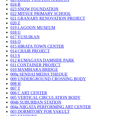
024
B
023
SNOW FOUNDATION
022
MITSUE PRIMARY SCHOOL
021
GRANARY RENOVATION PROJECT
020
Z
019
LAGOON MUSEUM
018
U
017
YUSUIKAN
016
O
015
HIRATA TOWN CENTER
014
CHAIR PROJECT
013
S
012
KUMAGAYA DAMSIDE PARK
011
CONTAINER PROJECT
010
MAMIHARA BRIDGE
009a
SENDAI MEDIA THEQUE
009
UNDERGROUND CROSSING BODY
008
H
007
T
006
C ART CENTER
005
VERTICAL CIRCULATION BODY
004b
SUBURBAN STATION
004a
NIIGATA PERFORMING ART CENTER
003
DORMITORY FOR YAKULT