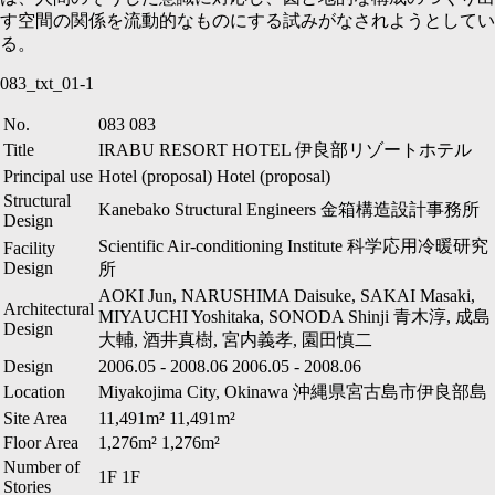
す空間の関係を流動的なものにする試みがなされようとしてい
る。
083_txt_01-1
No.
083
083
Title
IRABU RESORT HOTEL
伊良部リゾートホテル
Principal use
Hotel (proposal)
Hotel (proposal)
Structural
Kanebako Structural Engineers
金箱構造設計事務所
Design
Scientific Air-conditioning Institute
科学応用冷暖研究
Facility
Design
所
AOKI Jun, NARUSHIMA Daisuke, SAKAI Masaki,
Architectural
MIYAUCHI Yoshitaka, SONODA Shinji
青木淳, 成島
Design
大輔, 酒井真樹, 宮内義孝, 園田慎二
Design
2006.05
-
2008.06
2006.05
-
2008.06
Location
Miyakojima City, Okinawa
沖縄県宮古島市伊良部島
Site Area
11,491m²
11,491m²
Floor Area
1,276m²
1,276m²
Number of
1F
1F
Stories