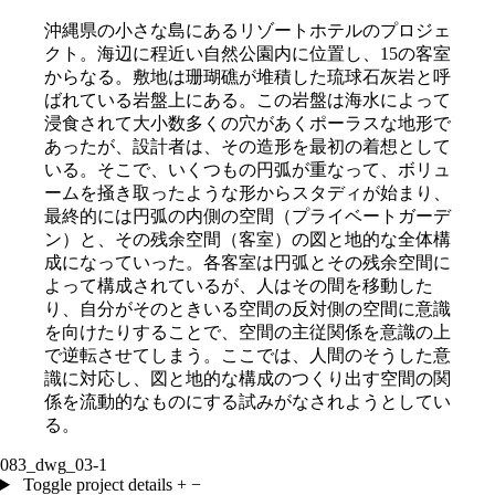
沖縄県の小さな島にあるリゾートホテルのプロジェ
クト。海辺に程近い自然公園内に位置し、
15
の客室
からなる。敷地は珊瑚礁が堆積した琉球石灰岩と呼
ばれている岩盤上にある。この岩盤は海水によって
浸食されて大小数多くの穴があくポーラスな地形で
あったが、設計者は、その造形を最初の着想として
いる。そこで、いくつもの円弧が重なって、ボリュ
ームを掻き取ったような形からスタディが始まり、
最終的には円弧の内側の空間（プライベートガーデ
ン）と、その残余空間（客室）の図と地的な全体構
成になっていった。各客室は円弧とその残余空間に
よって構成されているが、人はその間を移動した
り、自分がそのときいる空間の反対側の空間に意識
を向けたりすることで、空間の主従関係を意識の上
で逆転させてしまう。ここでは、人間のそうした意
識に対応し、図と地的な構成のつくり出す空間の関
係を流動的なものにする試みがなされようとしてい
る。
083_dwg_03-1
Toggle project details
+
−