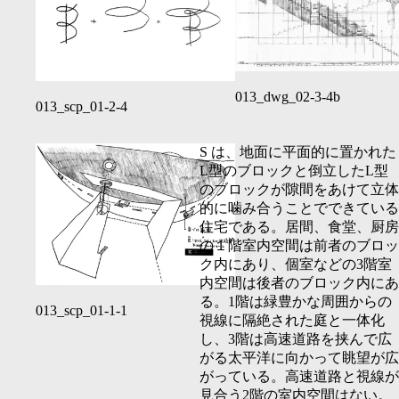
013_dwg_02-3-4b
013_scp_01-2-4
S
は、地面に平面的に置かれた
L
型のブロックと倒立した
L
型
のブロックが隙間をあけて立体
的に噛み合うことでできている
住宅である。居間、食堂、厨房
の１階室内空間は前者のブロッ
ク内にあり、個室などの
3
階室
内空間は後者のブロック内にあ
る。
1
階は緑豊かな周囲からの
013_scp_01-1-1
視線に隔絶された庭と一体化
し、
3
階は高速道路を挟んで広
がる太平洋に向かって眺望が広
がっている。高速道路と視線が
見合う
2
階の室内空間はない。