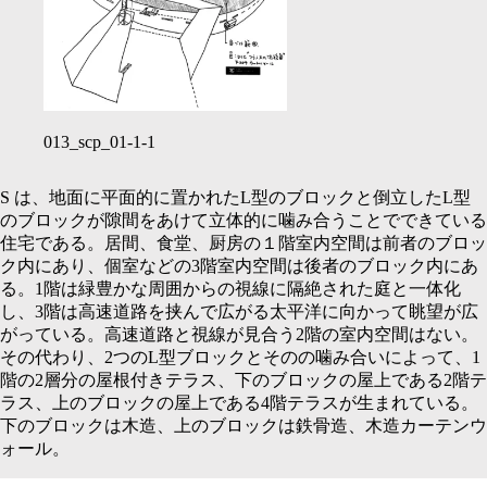
013_scp_01-1-1
S
は、地面に平面的に置かれた
L
型のブロックと倒立した
L
型
のブロックが隙間をあけて立体的に噛み合うことでできている
住宅である。居間、食堂、厨房の１階室内空間は前者のブロッ
ク内にあり、個室などの
3
階室内空間は後者のブロック内にあ
る。
1
階は緑豊かな周囲からの視線に隔絶された庭と一体化
し、
3
階は高速道路を挟んで広がる太平洋に向かって眺望が広
がっている。高速道路と視線が見合う
2
階の室内空間はない。
その代わり、
2
つの
L
型ブロックとそのの噛み合いによって、
1
階の
2
層分の屋根付きテラス、下のブロックの屋上である
2
階テ
ラス、上のブロックの屋上である
4
階テラスが生まれている。
下のブロックは木造、上のブロックは鉄骨造、木造カーテンウ
ォール。