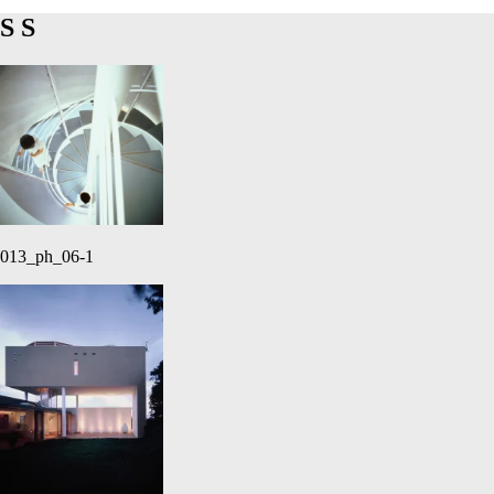
S
S
013_ph_06-1