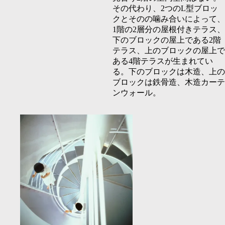
その代わり、
2
つの
L
型ブロッ
クとそのの噛み合いによって、
1
階の
2
層分の屋根付きテラス、
下のブロックの屋上である
2
階
テラス、上のブロックの屋上で
ある
4
階テラスが生まれてい
る。下のブロックは木造、上の
ブロックは鉄骨造、木造カーテ
ンウォール。